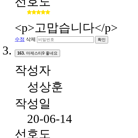
선호도
<p>고맙습니다</p>
수정
삭제
확인
163.
마제스티9 좋네요
작성자
성상훈
작성일
20-06-14
선호도