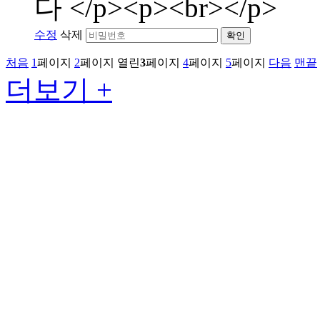
다 </p><p><br></p>
수정
삭제
확인
처음
1
페이지
2
페이지
열린
3
페이지
4
페이지
5
페이지
다음
맨끝
더보기 +