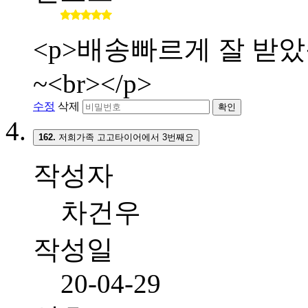
<p>배송빠르게 잘 받
~<br></p>
수정
삭제
확인
162.
저희가족 고고타이어에서 3번째요
작성자
차건우
작성일
20-04-29