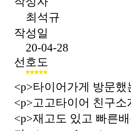
작성자
최석규
작성일
20-04-28
선호도
<p>타이어가게 방문했
<p>고고타이어 친구소
<p>재고도 있고 빠른