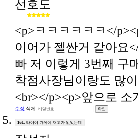
선호도
<p>ㅋㅋㅋㅋㅋㅋ</p><p
이어가 젤싼거 같아요</p>
빠 저 이렇게 3번째 구매합
착점사장님이랑도 많이 친해
<br></p><p>앞으로 
수정
삭제
확인
161.
타이어 가게에 재고가 없었는데