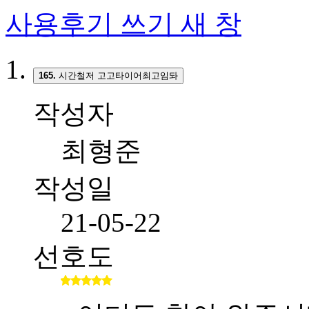
사용후기 쓰기
새 창
165.
시간철저 고고타이어최고임돠
작성자
최형준
작성일
21-05-22
선호도