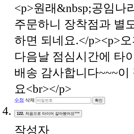
<p>원래&nbsp;공임나
주문하니 장착점과 별
하면 되네요.</p><p>
다음날 점심시간에 타이어
배송 감사합니다~~~이
요<br></p>
수정
삭제
확인
122.
처음으로 타이어 갈아봤어요^^*
작성자