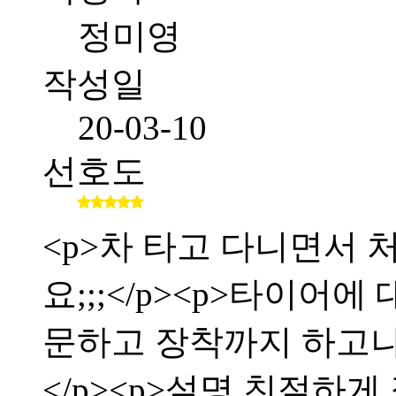
정미영
작성일
20-03-10
선호도
<p>차 타고 다니면서
요;;;</p><p>타이어
문하고 장착까지 하고
</p><p>설명 친절하게