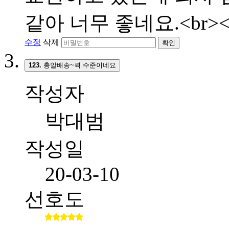
같아 너무 좋네요.<br><
수정
삭제
확인
123.
총알배송~퀵 수준이네요
작성자
박대범
작성일
20-03-10
선호도