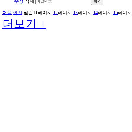
수정
삭제
확인
처음
이전
열린
11
페이지
12
페이지
13
페이지
14
페이지
15
페이지
더보기 +