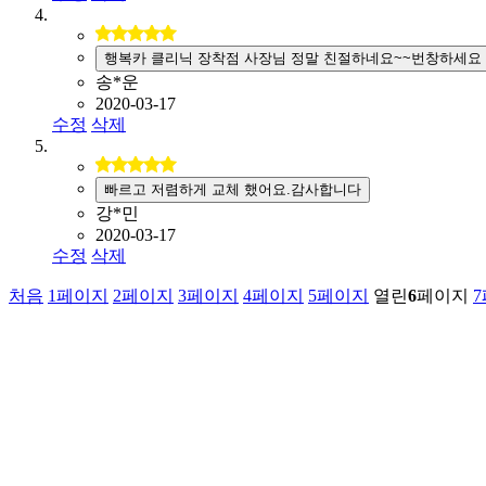
행복카 클리닉 장착점 사장님 정말 친절하네요~~번창하세요
송*운
2020-03-17
수정
삭제
빠르고 저렴하게 교체 했어요.감사합니다
강*민
2020-03-17
수정
삭제
처음
1
페이지
2
페이지
3
페이지
4
페이지
5
페이지
열린
6
페이지
7