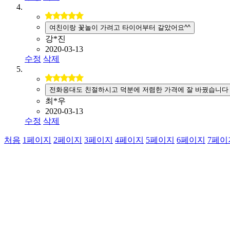
여친이랑 꽃놀이 가려고 타이어부터 갈았어요^^
강*진
2020-03-13
수정
삭제
전화응대도 친절하시고 덕분에 저렴한 가격에 잘 바꿨습니다
최*우
2020-03-13
수정
삭제
처음
1
페이지
2
페이지
3
페이지
4
페이지
5
페이지
6
페이지
7
페이