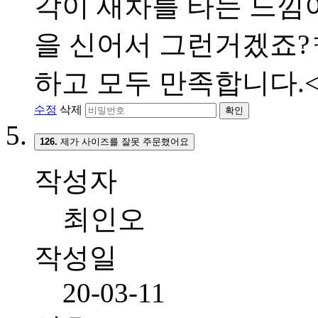
각이 새차를 타는 느낌이
을 신어서 그런거겠죠?ㅋ
하고 모두 만족합니다.<br
수정
삭제
확인
126.
제가 사이즈를 잘못 주문했어요
작성자
최인오
작성일
20-03-11