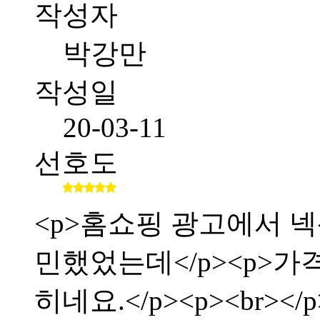
작성자
박강만
작성일
20-03-11
선호도
<p>홈쇼핑 광고에서 
민했었는데</p><p>가
히네요.</p><p><br></p