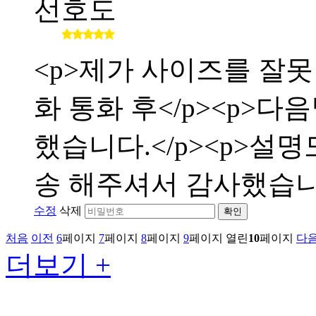
선호도
<p>제가 사이즈를 잘
화 통화 후</p><p>
했습니다.</p><p>설
송 해주셔서 감사했습니다</
수정
삭제
확인
처음
이전
6
페이지
7
페이지
8
페이지
9
페이지
열린
10
페이지
다
더보기 +