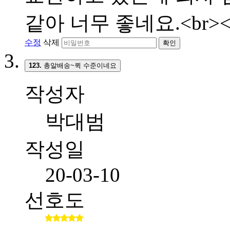
같아 너무 좋네요.<br><
수정
삭제
확인
123.
총알배송~퀵 수준이네요
작성자
박대범
작성일
20-03-10
선호도