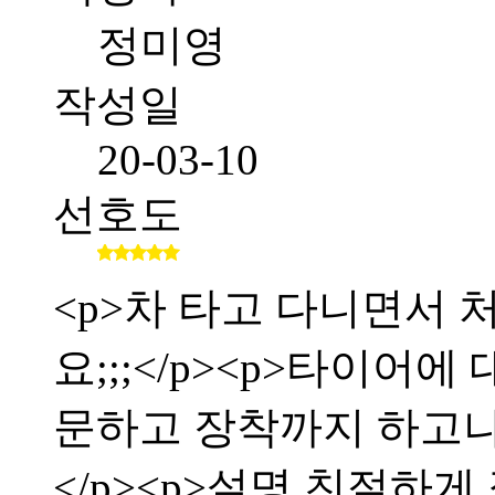
정미영
작성일
20-03-10
선호도
<p>차 타고 다니면서
요;;;</p><p>타이어
문하고 장착까지 하고
</p><p>설명 친절하게