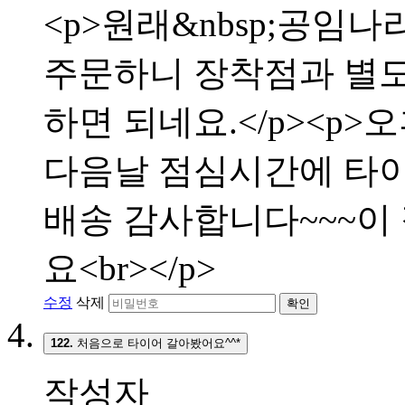
<p>원래&nbsp;공임나
주문하니 장착점과 별
하면 되네요.</p><p>
다음날 점심시간에 타이어
배송 감사합니다~~~이
요<br></p>
수정
삭제
확인
122.
처음으로 타이어 갈아봤어요^^*
작성자