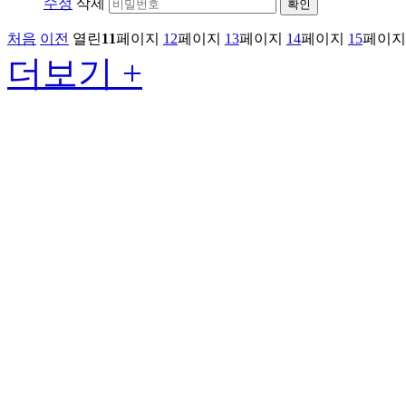
수정
삭제
확인
처음
이전
열린
11
페이지
12
페이지
13
페이지
14
페이지
15
페이지
더보기 +