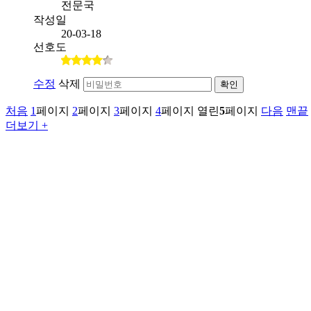
전문국
작성일
20-03-18
선호도
수정
삭제
확인
처음
1
페이지
2
페이지
3
페이지
4
페이지
열린
5
페이지
다음
맨끝
더보기 +