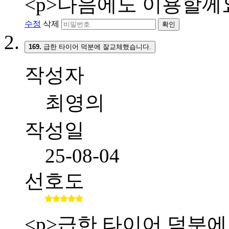
<p>다음에도 이용할께요
수정
삭제
확인
169.
급한 타이어 덕분에 잘교체했습니다.
작성자
최영의
작성일
25-08-04
선호도
<p>급한 타이어 덕분에