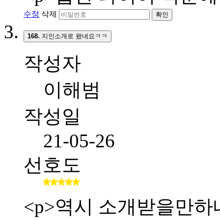
수정
삭제
확인
168.
지인소개로 왔네요ㅋㅋ
작성자
이해범
작성일
21-05-26
선호도
<p>역시 소개받을만하네