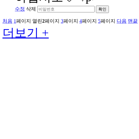
수정
삭제
확인
처음
1
페이지
열린
2
페이지
3
페이지
4
페이지
5
페이지
다음
맨끝
더보기 +