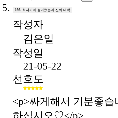
166.
최저가라 설마했는데 진짜 대박
작성자
김은일
작성일
21-05-22
선호도
<p>싸게해서 기분좋습니다.
하십시오♡</p>