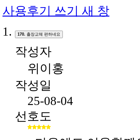
사용후기 쓰기
새 창
170.
출장교체 편하네요
작성자
위이홍
작성일
25-08-04
선호도