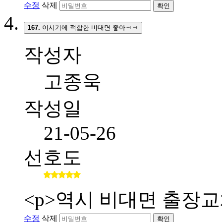
수정
삭제
확인
167.
이시기에 적합한 비대면 좋아ㅋㅋ
작성자
고종욱
작성일
21-05-26
선호도
<p>역시 비대면 출장교
수정
삭제
확인