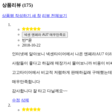
상품리뷰 (
175
)
상품평 작성하기
새 창
리뷰 전체보기
넥센 엔페라 AU7 매우만족요
반*윤
2018-10-22
인터넷에 알아보니 넥센타이어에서 나온 엔페라AU7 이
사람들이 좋다고 하길래 매장가서 물어보니까 비용이 비
고고타이어에서 비교적 저렴하게 판매하길래 구매했는데
매우만족합니다
감사합니다 잘 타고 다닐께요~~
수정
삭제