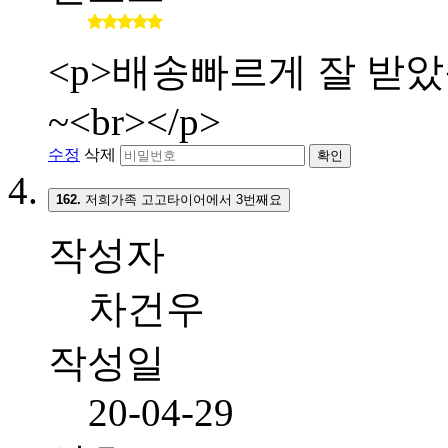
<p>배송빠르게 잘 받
~<br></p>
수정
삭제
확인
162.
저희가족 고고타이어에서 3번째요
작성자
차건우
작성일
20-04-29