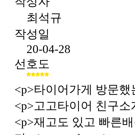
작성자
최석규
작성일
20-04-28
선호도
<p>타이어가게 방문했
<p>고고타이어 친구소
<p>재고도 있고 빠른