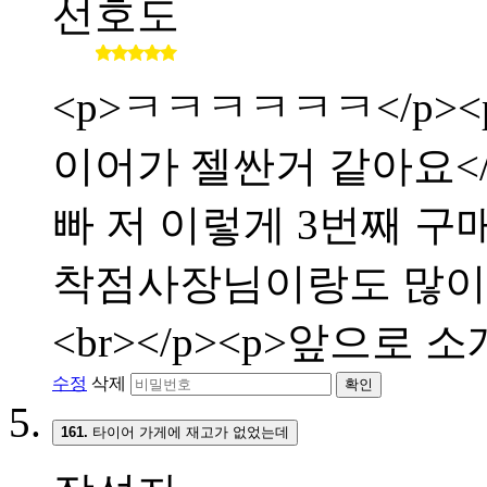
선호도
<p>ㅋㅋㅋㅋㅋㅋ</p><p
이어가 젤싼거 같아요</p>
빠 저 이렇게 3번째 구매합
착점사장님이랑도 많이 친해
<br></p><p>앞으로 
수정
삭제
확인
161.
타이어 가게에 재고가 없었는데