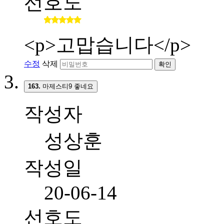
선호도
<p>고맙습니다</p>
수정
삭제
확인
163.
마제스티9 좋네요
작성자
성상훈
작성일
20-06-14
선호도