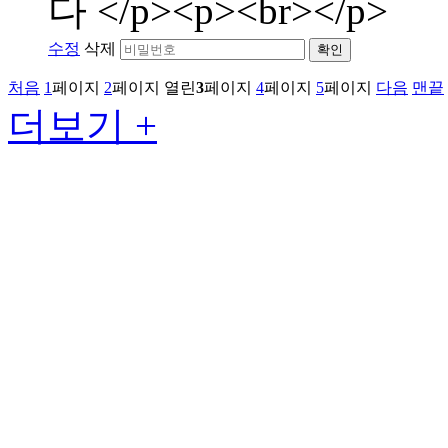
다 </p><p><br></p>
수정
삭제
확인
처음
1
페이지
2
페이지
열린
3
페이지
4
페이지
5
페이지
다음
맨끝
더보기 +