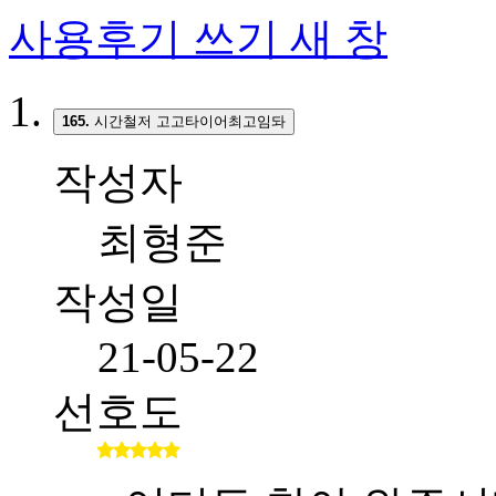
사용후기 쓰기
새 창
165.
시간철저 고고타이어최고임돠
작성자
최형준
작성일
21-05-22
선호도