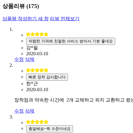
상품리뷰 (
175
)
상품평 작성하기
새 창
리뷰 전체보기
저렴한 가격에 친절한 서비스 받아서 기분 좋네요
강*필
2020-03-10
수정
삭제
빠른 장착 감사합니다
한*근
2020-03-10
장착점과 약속한 시간에 2개 교체하고 위치 교환하고 왔는
수정
삭제
총알배송~퀵 수준이네요