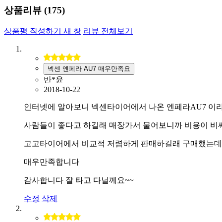
상품리뷰 (
175
)
상품평 작성하기
새 창
리뷰 전체보기
넥센 엔페라 AU7 매우만족요
반*윤
2018-10-22
인터넷에 알아보니 넥센타이어에서 나온 엔페라AU7 이
사람들이 좋다고 하길래 매장가서 물어보니까 비용이 비
고고타이어에서 비교적 저렴하게 판매하길래 구매했는데
매우만족합니다
감사합니다 잘 타고 다닐께요~~
수정
삭제