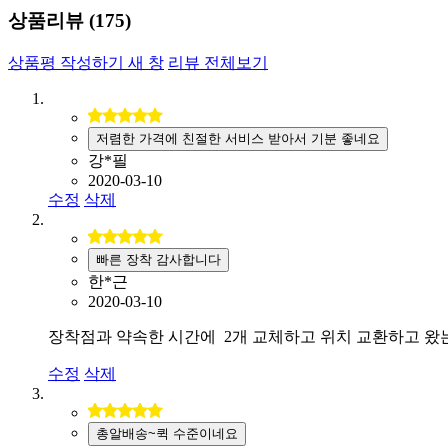
상품리뷰 (
175
)
상품평 작성하기
새 창
리뷰 전체보기
저렴한 가격에 친절한 서비스 받아서 기분 좋네요
강*필
2020-03-10
수정
삭제
빠른 장착 감사합니다
한*근
2020-03-10
장착점과 약속한 시간에 2개 교체하고 위치 교환하고 왔는
수정
삭제
총알배송~퀵 수준이네요