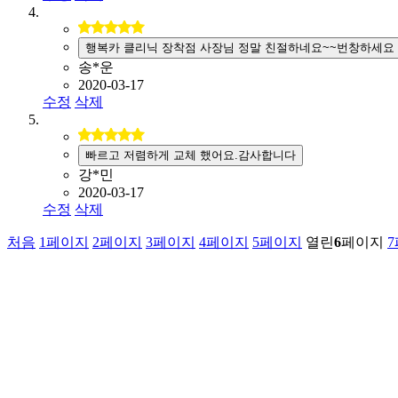
행복카 클리닉 장착점 사장님 정말 친절하네요~~번창하세요
송*운
2020-03-17
수정
삭제
빠르고 저렴하게 교체 했어요.감사합니다
강*민
2020-03-17
수정
삭제
처음
1
페이지
2
페이지
3
페이지
4
페이지
5
페이지
열린
6
페이지
7