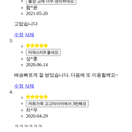
출장 교체 너무 편리하네요
함*윤
2021-05-20
고맙습니다
수정
삭제
마제스티9 좋네요
성*훈
2020-06-14
배송빠르게 잘 받았습니다. 다음에 또 이용할께요~
수정
삭제
저희가족 고고타이어에서 3번째요
차*우
2020-04-29
ㅋㅋㅋㅋㅋㅋ