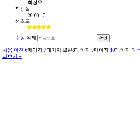
최장우
작성일
20-03-13
선호도
수정
삭제
확인
처음
이전
6
페이지
7
페이지
열린
8
페이지
9
페이지
10
페이지
다
더보기 +