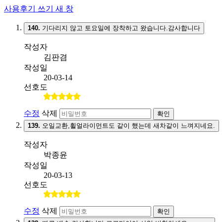
사용후기 쓰기
새 창
140.
기다리지 않고 토요일에 장착하고 왔습니다.감사합니다
작성자
김판겸
작성일
20-03-14
선호도
수정
삭제
확인
139.
오일교환,휠얼라이먼트도 같이 했는데 새차같이 느껴지네요.
작성자
박종윤
작성일
20-03-13
선호도
수정
삭제
확인