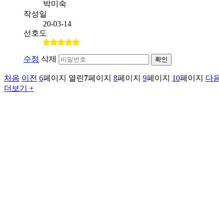
박미숙
작성일
20-03-14
선호도
수정
삭제
확인
처음
이전
6
페이지
열린
7
페이지
8
페이지
9
페이지
10
페이지
다
더보기 +