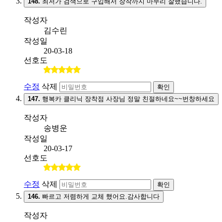
148.
최저가 검색으로 구입해서 장착까지 마무리 잘했습니다.
작성자
김수린
작성일
20-03-18
선호도
수정
삭제
확인
147.
행복카 클리닉 장착점 사장님 정말 친절하네요~~번창하세요
작성자
송병운
작성일
20-03-17
선호도
수정
삭제
확인
146.
빠르고 저렴하게 교체 했어요.감사합니다
작성자