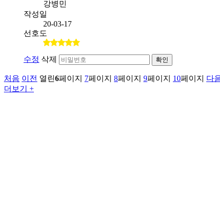
강병민
작성일
20-03-17
선호도
수정
삭제
확인
처음
이전
열린
6
페이지
7
페이지
8
페이지
9
페이지
10
페이지
다
더보기 +