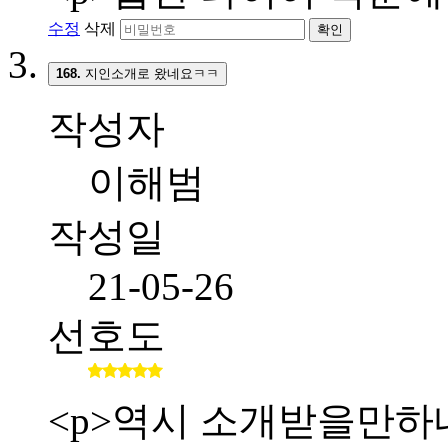
수정
삭제
확인
168.
지인소개로 왔네요ㅋㅋ
작성자
이해범
작성일
21-05-26
선호도
<p>역시 소개받을만하네