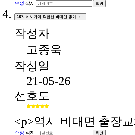
수정
삭제
확인
167.
이시기에 적합한 비대면 좋아ㅋㅋ
작성자
고종욱
작성일
21-05-26
선호도
<p>역시 비대면 출장교
수정
삭제
확인