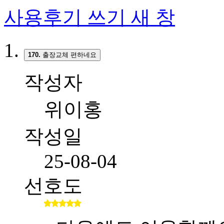
사용후기 쓰기
새 창
170.
출장교체 편하네요
작성자
위이홍
작성일
25-08-04
선호도