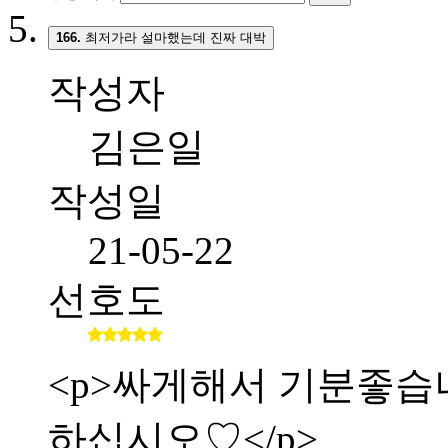
166.
최저가라 설마했는데 진짜 대박
작성자
김은일
작성일
21-05-22
선호도
<p>싸게해서 기분좋습니다.
하십시오♡</p>