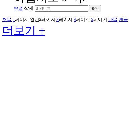
수정
삭제
확인
처음
1
페이지
열린
2
페이지
3
페이지
4
페이지
5
페이지
다음
맨끝
더보기 +