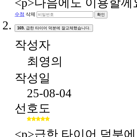
<p>다음에도 이용할께요
수정
삭제
확인
169.
급한 타이어 덕분에 잘교체했습니다.
작성자
최영의
작성일
25-08-04
선호도
<p>급한 타이어 덕분에