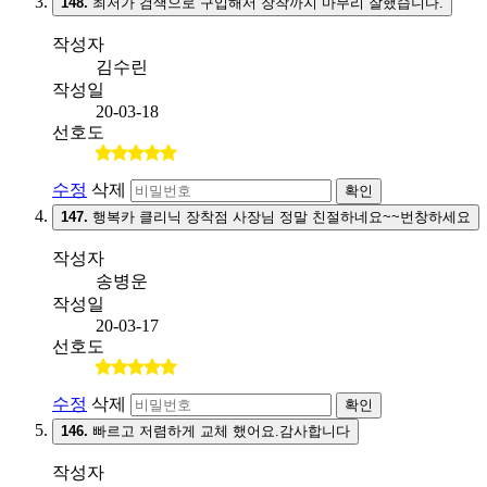
148.
최저가 검색으로 구입해서 장착까지 마무리 잘했습니다.
작성자
김수린
작성일
20-03-18
선호도
수정
삭제
확인
147.
행복카 클리닉 장착점 사장님 정말 친절하네요~~번창하세요
작성자
송병운
작성일
20-03-17
선호도
수정
삭제
확인
146.
빠르고 저렴하게 교체 했어요.감사합니다
작성자