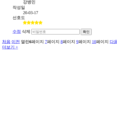
강병민
작성일
20-03-17
선호도
수정
삭제
확인
처음
이전
열린
6
페이지
7
페이지
8
페이지
9
페이지
10
페이지
다
더보기 +