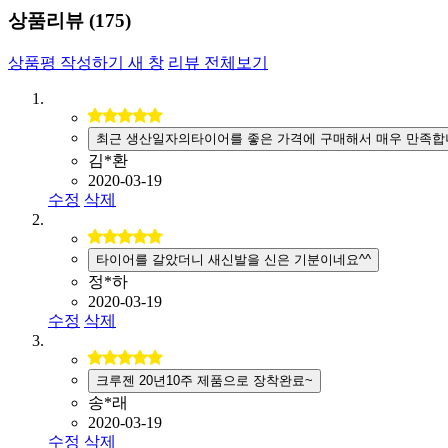
상품리뷰 (
175
)
상품평 작성하기
새 창
리뷰 전체보기
최근 생산일자의타이어를 좋은 가격에 구매해서 매우 만족합
김*환
2020-03-19
수정
삭제
타이어를 갈았더니 새신발을 신은 기분이네요^^
정*하
2020-03-19
수정
삭제
크루젠 20년10주 제품으로 장착완료~
송*래
2020-03-19
수정
삭제