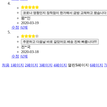
코로나 영향인지 장착점이 한가해서 금방 교체하고 왔습니다
왕*인
2020-03-19
수정
삭제
주문하고 다음날 바로 갈았어요.배송 진짜 빠릅니다!!!
전*국
2020-03-18
수정
삭제
처음
1
페이지
2
페이지
3
페이지
4
페이지
열린
5
페이지
6
페이지
7