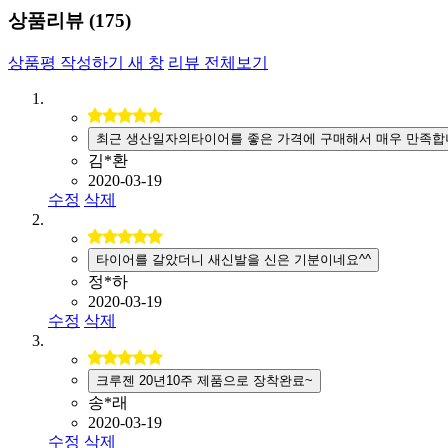
상품리뷰 (
175
)
상품평 작성하기
새 창
리뷰 전체보기
최근 생산일자의타이어를 좋은 가격에 구매해서 매우 만족합
김*환
2020-03-19
수정
삭제
타이어를 갈았더니 새신발을 신은 기분이네요^^
정*하
2020-03-19
수정
삭제
크루젠 20년10주 제품으로 장착완료~
송*래
2020-03-19
수정
삭제