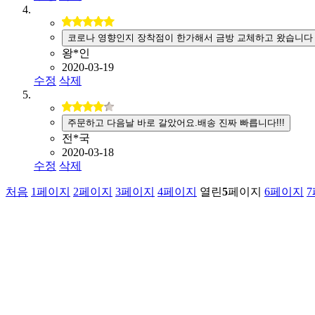
코로나 영향인지 장착점이 한가해서 금방 교체하고 왔습니다
왕*인
2020-03-19
수정
삭제
주문하고 다음날 바로 갈았어요.배송 진짜 빠릅니다!!!
전*국
2020-03-18
수정
삭제
처음
1
페이지
2
페이지
3
페이지
4
페이지
열린
5
페이지
6
페이지
7