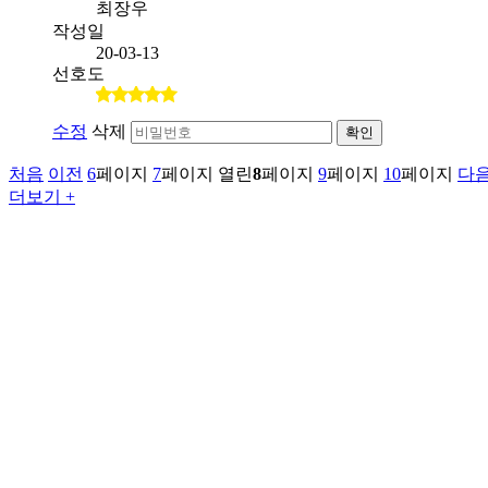
최장우
작성일
20-03-13
선호도
수정
삭제
확인
처음
이전
6
페이지
7
페이지
열린
8
페이지
9
페이지
10
페이지
다
더보기 +