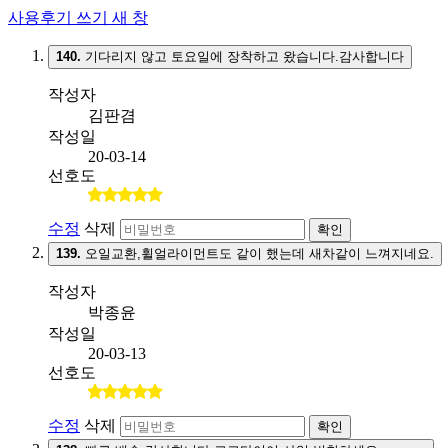
사용후기 쓰기
새 창
140.
기다리지 않고 토요일에 장착하고 왔습니다.감사합니다
작성자
김판겸
작성일
20-03-14
선호도
수정
삭제
확인
139.
오일교환,휠얼라이먼트도 같이 했는데 새차같이 느껴지네요.
작성자
박종윤
작성일
20-03-13
선호도
수정
삭제
확인