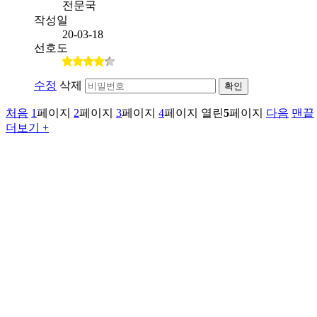
전문국
작성일
20-03-18
선호도
수정
삭제
확인
처음
1
페이지
2
페이지
3
페이지
4
페이지
열린
5
페이지
다음
맨끝
더보기 +