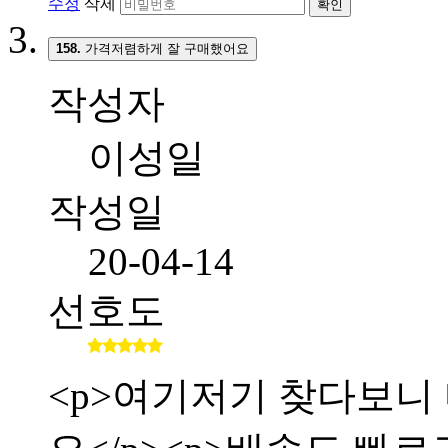
수정
삭제
확인
158.
가격저렴하게 잘 구매했어요
작성자
이성일
작성일
20-04-14
선호도
<p>여기저기 찾다보니