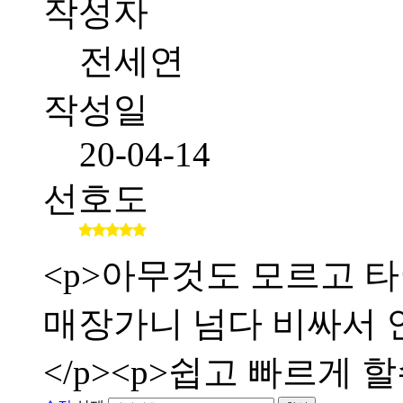
작성자
전세연
작성일
20-04-14
선호도
<p>아무것도 모르고 타
매장가니 넘다 비싸서 인
</p><p>쉽고 빠르게 할