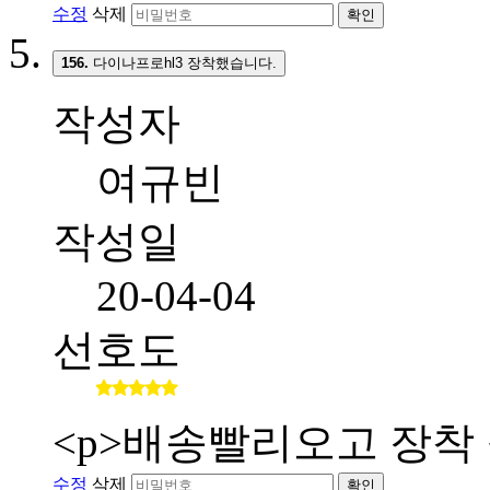
수정
삭제
확인
156.
다이나프로hl3 장착했습니다.
작성자
여규빈
작성일
20-04-04
선호도
<p>배송빨리오고 장착 
수정
삭제
확인