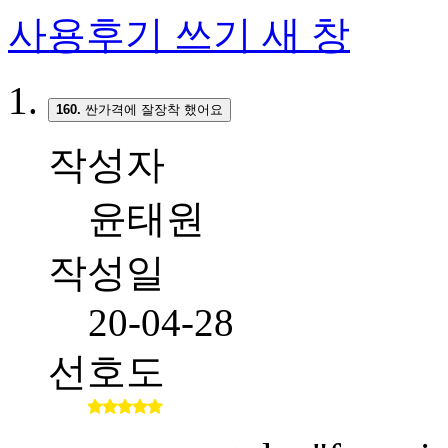
사용후기 쓰기
새 창
160.
싼가격에 잘장착 했어요
작성자
윤태원
작성일
20-04-28
선호도