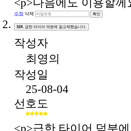
<p>다음에도 이용할께요
수정
삭제
확인
169.
급한 타이어 덕분에 잘교체했습니다.
작성자
최영의
작성일
25-08-04
선호도
<p>급한 타이어 덕분에