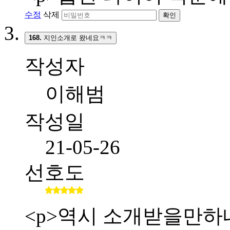
수정
삭제
확인
168.
지인소개로 왔네요ㅋㅋ
작성자
이해범
작성일
21-05-26
선호도
<p>역시 소개받을만하네