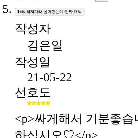
166.
최저가라 설마했는데 진짜 대박
작성자
김은일
작성일
21-05-22
선호도
<p>싸게해서 기분좋습니다.
하십시오♡</p>