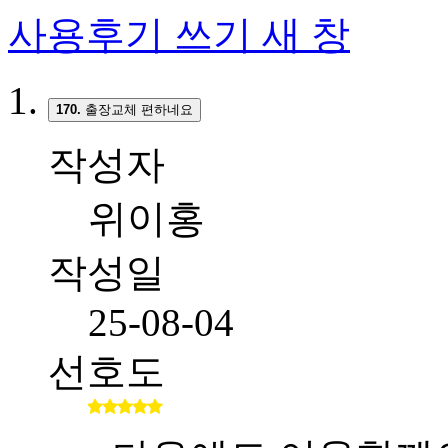
사용후기 쓰기
새 창
170.
출장교체 편하네요
작성자
위이홍
작성일
25-08-04
선호도