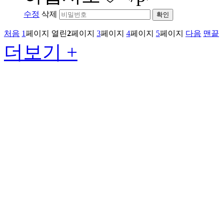
수정
삭제
확인
처음
1
페이지
열린
2
페이지
3
페이지
4
페이지
5
페이지
다음
맨끝
더보기 +