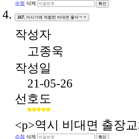
수정
삭제
확인
167.
이시기에 적합한 비대면 좋아ㅋㅋ
작성자
고종욱
작성일
21-05-26
선호도
<p>역시 비대면 출장교
수정
삭제
확인