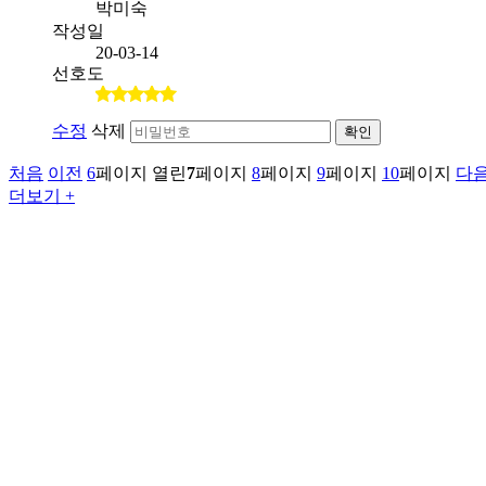
박미숙
작성일
20-03-14
선호도
수정
삭제
확인
처음
이전
6
페이지
열린
7
페이지
8
페이지
9
페이지
10
페이지
다
더보기 +