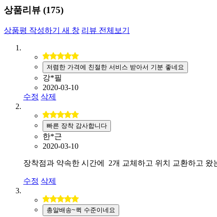
상품리뷰 (
175
)
상품평 작성하기
새 창
리뷰 전체보기
저렴한 가격에 친절한 서비스 받아서 기분 좋네요
강*필
2020-03-10
수정
삭제
빠른 장착 감사합니다
한*근
2020-03-10
장착점과 약속한 시간에 2개 교체하고 위치 교환하고 왔는
수정
삭제
총알배송~퀵 수준이네요