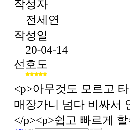
작성자
전세연
작성일
20-04-14
선호도
<p>아무것도 모르고 타
매장가니 넘다 비싸서 인
</p><p>쉽고 빠르게 할