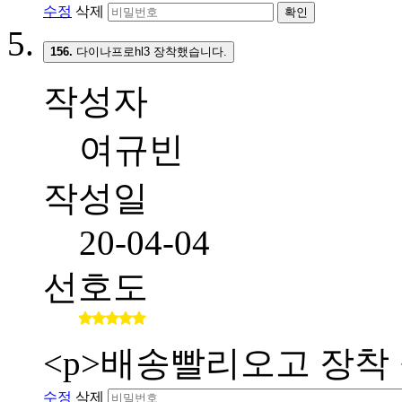
수정
삭제
확인
156.
다이나프로hl3 장착했습니다.
작성자
여규빈
작성일
20-04-04
선호도
<p>배송빨리오고 장착 
수정
삭제