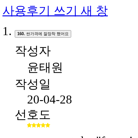
사용후기 쓰기
새 창
160.
싼가격에 잘장착 했어요
작성자
윤태원
작성일
20-04-28
선호도