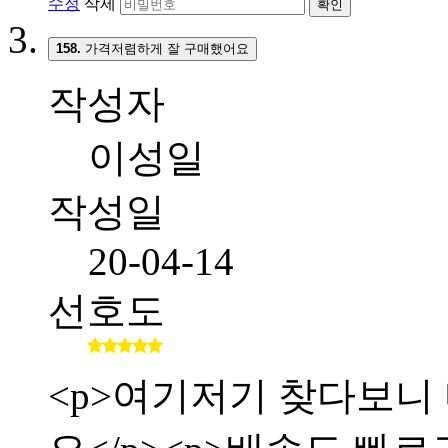
수정
삭제
확인
158.
가격저렴하게 잘 구매했어요
작성자
이성일
작성일
20-04-14
선호도
<p>여기저기 찾다보니