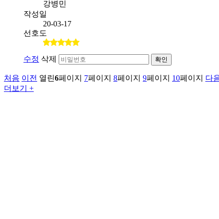
강병민
작성일
20-03-17
선호도
수정
삭제
확인
처음
이전
열린
6
페이지
7
페이지
8
페이지
9
페이지
10
페이지
다
더보기 +