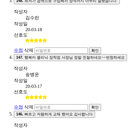
148.
최저가 검색으로 구입해서 장착까지 마무리 잘했습니다.
작성자
김수린
작성일
20-03-18
선호도
수정
삭제
확인
147.
행복카 클리닉 장착점 사장님 정말 친절하네요~~번창하세요
작성자
송병운
작성일
20-03-17
선호도
수정
삭제
확인
146.
빠르고 저렴하게 교체 했어요.감사합니다
작성자