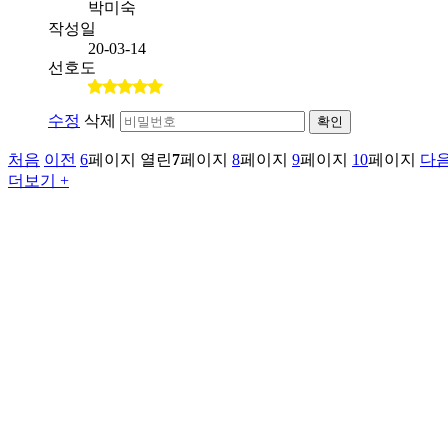
박미숙
작성일
20-03-14
선호도
수정
삭제
확인
처음
이전
6
페이지
열린
7
페이지
8
페이지
9
페이지
10
페이지
다
더보기 +