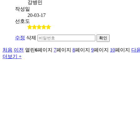
강병민
작성일
20-03-17
선호도
수정
삭제
확인
처음
이전
열린
6
페이지
7
페이지
8
페이지
9
페이지
10
페이지
다
더보기 +