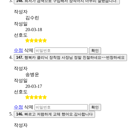
148.
최저가 검색으로 구입해서 장착까지 마무리 잘했습니다.
작성자
김수린
작성일
20-03-18
선호도
수정
삭제
확인
147.
행복카 클리닉 장착점 사장님 정말 친절하네요~~번창하세요
작성자
송병운
작성일
20-03-17
선호도
수정
삭제
확인
146.
빠르고 저렴하게 교체 했어요.감사합니다
작성자