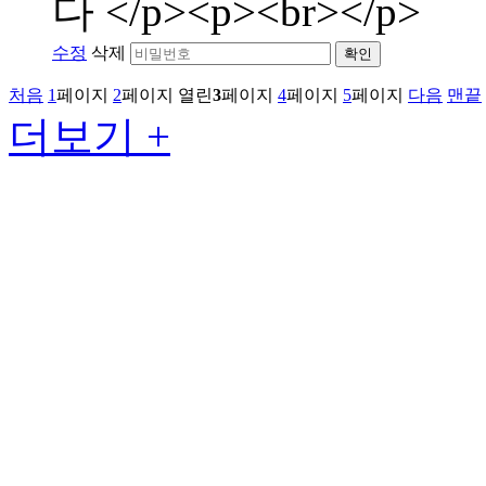
다 </p><p><br></p>
수정
삭제
확인
처음
1
페이지
2
페이지
열린
3
페이지
4
페이지
5
페이지
다음
맨끝
더보기 +