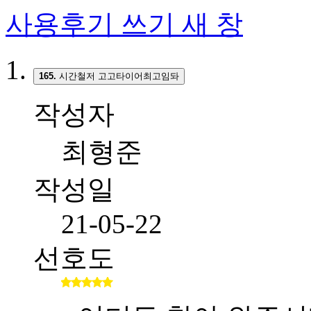
사용후기 쓰기
새 창
165.
시간철저 고고타이어최고임돠
작성자
최형준
작성일
21-05-22
선호도