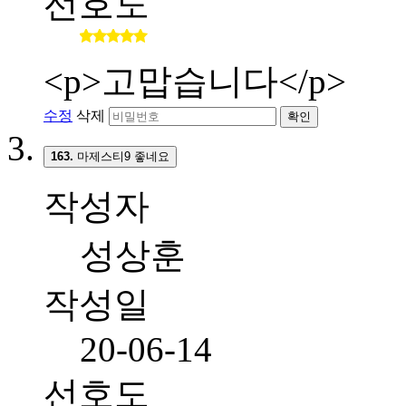
선호도
<p>고맙습니다</p>
수정
삭제
확인
163.
마제스티9 좋네요
작성자
성상훈
작성일
20-06-14
선호도