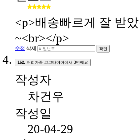
<p>배송빠르게 잘 받
~<br></p>
수정
삭제
확인
162.
저희가족 고고타이어에서 3번째요
작성자
차건우
작성일
20-04-29