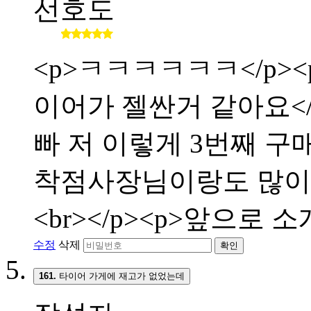
선호도
<p>ㅋㅋㅋㅋㅋㅋ</p><p
이어가 젤싼거 같아요</p>
빠 저 이렇게 3번째 구매합
착점사장님이랑도 많이 친해
<br></p><p>앞으로 
수정
삭제
확인
161.
타이어 가게에 재고가 없었는데