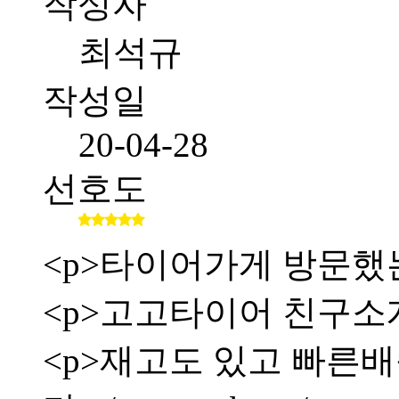
작성자
최석규
작성일
20-04-28
선호도
<p>타이어가게 방문했
<p>고고타이어 친구소
<p>재고도 있고 빠른