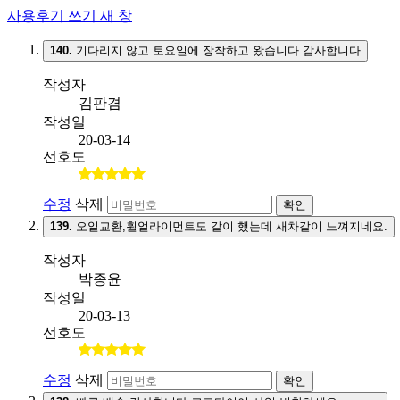
사용후기 쓰기
새 창
140.
기다리지 않고 토요일에 장착하고 왔습니다.감사합니다
작성자
김판겸
작성일
20-03-14
선호도
수정
삭제
확인
139.
오일교환,휠얼라이먼트도 같이 했는데 새차같이 느껴지네요.
작성자
박종윤
작성일
20-03-13
선호도
수정
삭제
확인