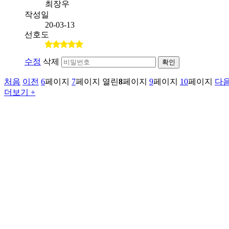
최장우
작성일
20-03-13
선호도
수정
삭제
확인
처음
이전
6
페이지
7
페이지
열린
8
페이지
9
페이지
10
페이지
다
더보기 +