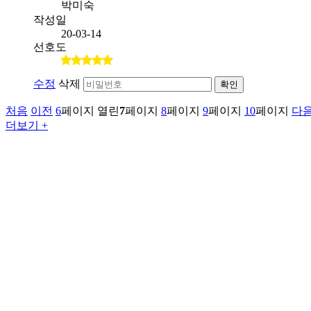
박미숙
작성일
20-03-14
선호도
수정
삭제
확인
처음
이전
6
페이지
열린
7
페이지
8
페이지
9
페이지
10
페이지
다
더보기 +