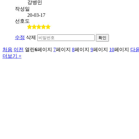
강병민
작성일
20-03-17
선호도
수정
삭제
확인
처음
이전
열린
6
페이지
7
페이지
8
페이지
9
페이지
10
페이지
다
더보기 +