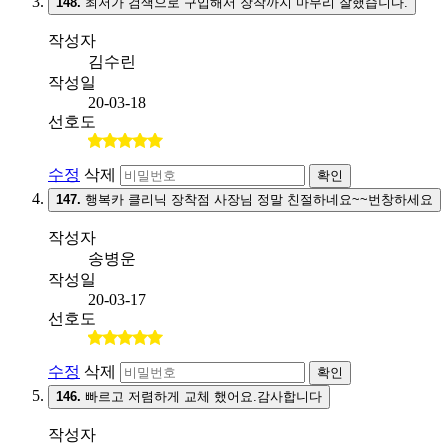
148.
최저가 검색으로 구입해서 장착까지 마무리 잘했습니다.
작성자
김수린
작성일
20-03-18
선호도
수정
삭제
확인
147.
행복카 클리닉 장착점 사장님 정말 친절하네요~~번창하세요
작성자
송병운
작성일
20-03-17
선호도
수정
삭제
확인
146.
빠르고 저렴하게 교체 했어요.감사합니다
작성자