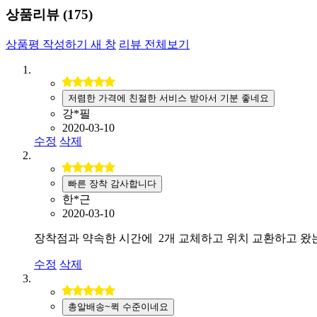
상품리뷰 (
175
)
상품평 작성하기
새 창
리뷰 전체보기
저렴한 가격에 친절한 서비스 받아서 기분 좋네요
강*필
2020-03-10
수정
삭제
빠른 장착 감사합니다
한*근
2020-03-10
장착점과 약속한 시간에 2개 교체하고 위치 교환하고 왔는
수정
삭제
총알배송~퀵 수준이네요