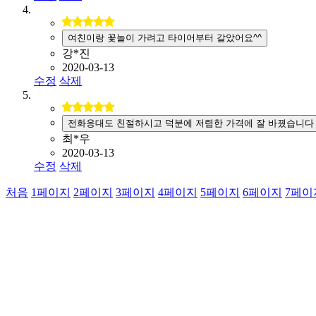
여친이랑 꽃놀이 가려고 타이어부터 갈았어요^^
강*진
2020-03-13
수정
삭제
전화응대도 친절하시고 덕분에 저렴한 가격에 잘 바꿨습니다
최*우
2020-03-13
수정
삭제
처음
1
페이지
2
페이지
3
페이지
4
페이지
5
페이지
6
페이지
7
페이