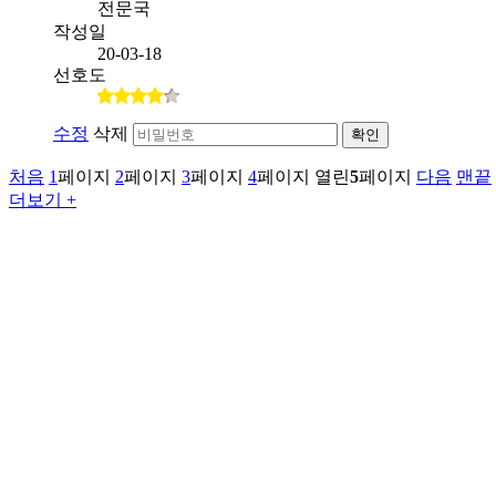
전문국
작성일
20-03-18
선호도
수정
삭제
확인
처음
1
페이지
2
페이지
3
페이지
4
페이지
열린
5
페이지
다음
맨끝
더보기 +