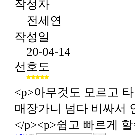
작성자
전세연
작성일
20-04-14
선호도
<p>아무것도 모르고 타
매장가니 넘다 비싸서 인
</p><p>쉽고 빠르게 할