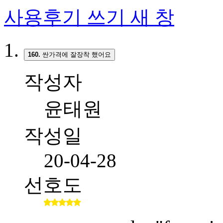
사용후기 쓰기
새 창
160.
싼가격에 잘장착 했어요
작성자
윤태원
작성일
20-04-28
선호도