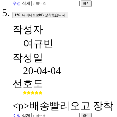
수정
삭제
확인
156.
다이나프로hl3 장착했습니다.
작성자
여규빈
작성일
20-04-04
선호도
<p>배송빨리오고 장착 
수정
삭제
확인