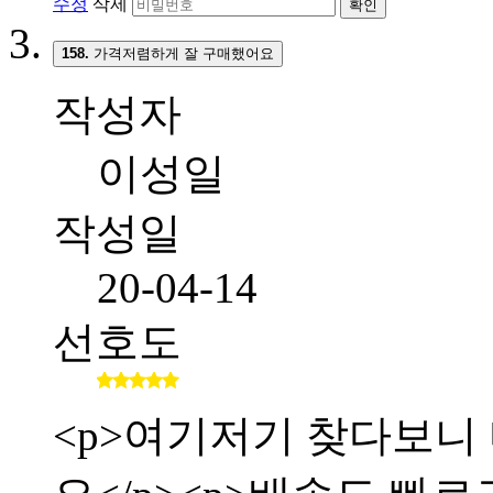
수정
삭제
확인
158.
가격저렴하게 잘 구매했어요
작성자
이성일
작성일
20-04-14
선호도
<p>여기저기 찾다보니