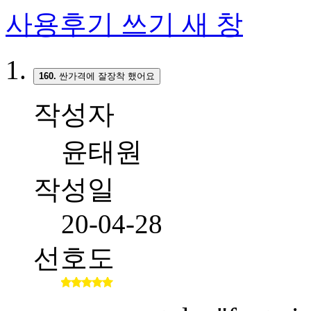
사용후기 쓰기
새 창
160.
싼가격에 잘장착 했어요
작성자
윤태원
작성일
20-04-28
선호도