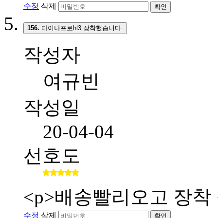
수정
삭제
확인
156.
다이나프로hl3 장착했습니다.
작성자
여규빈
작성일
20-04-04
선호도
<p>배송빨리오고 장착 
수정
삭제
확인