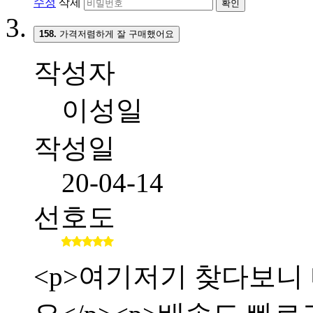
수정
삭제
확인
158.
가격저렴하게 잘 구매했어요
작성자
이성일
작성일
20-04-14
선호도
<p>여기저기 찾다보니