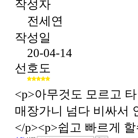
작성자
전세연
작성일
20-04-14
선호도
<p>아무것도 모르고 타
매장가니 넘다 비싸서 인
</p><p>쉽고 빠르게 할