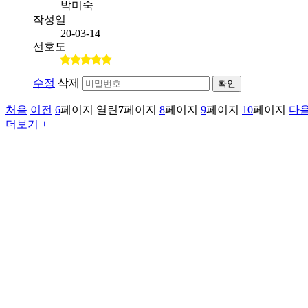
박미숙
작성일
20-03-14
선호도
수정
삭제
확인
처음
이전
6
페이지
열린
7
페이지
8
페이지
9
페이지
10
페이지
다
더보기 +