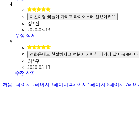
여친이랑 꽃놀이 가려고 타이어부터 갈았어요^^
강*진
2020-03-13
수정
삭제
전화응대도 친절하시고 덕분에 저렴한 가격에 잘 바꿨습니다
최*우
2020-03-13
수정
삭제
처음
1
페이지
2
페이지
3
페이지
4
페이지
5
페이지
6
페이지
7
페이