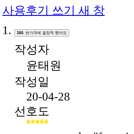
사용후기 쓰기
새 창
160.
싼가격에 잘장착 했어요
작성자
윤태원
작성일
20-04-28
선호도