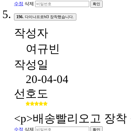
수정
삭제
확인
156.
다이나프로hl3 장착했습니다.
작성자
여규빈
작성일
20-04-04
선호도
<p>배송빨리오고 장착 
수정
삭제
확인