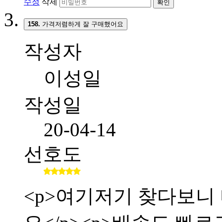
수정
삭제
확인
158.
가격저렴하게 잘 구매했어요
작성자
이성일
작성일
20-04-14
선호도
<p>여기저기 찾다보니