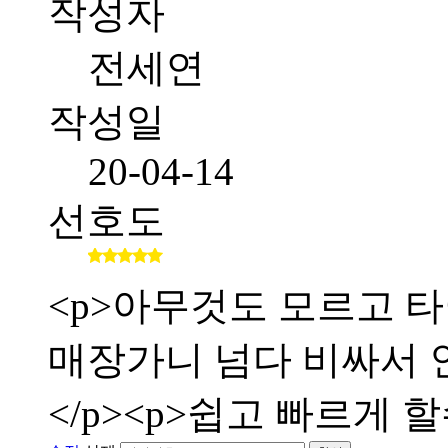
작성자
전세연
작성일
20-04-14
선호도
<p>아무것도 모르고 타
매장가니 넘다 비싸서 인
</p><p>쉽고 빠르게 할