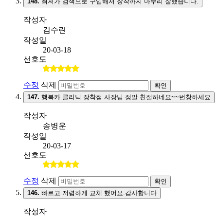
148.
최저가 검색으로 구입해서 장착까지 마무리 잘했습니다.
작성자
김수린
작성일
20-03-18
선호도
수정
삭제
확인
147.
행복카 클리닉 장착점 사장님 정말 친절하네요~~번창하세요
작성자
송병운
작성일
20-03-17
선호도
수정
삭제
확인
146.
빠르고 저렴하게 교체 했어요.감사합니다
작성자