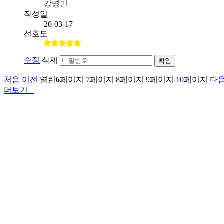
강병민
작성일
20-03-17
선호도
수정
삭제
확인
처음
이전
열린
6
페이지
7
페이지
8
페이지
9
페이지
10
페이지
다
더보기 +