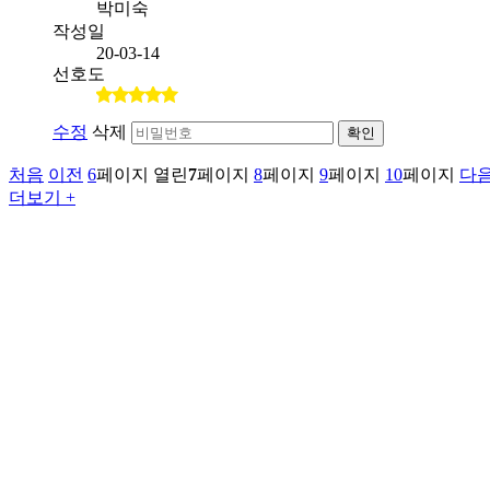
박미숙
작성일
20-03-14
선호도
수정
삭제
확인
처음
이전
6
페이지
열린
7
페이지
8
페이지
9
페이지
10
페이지
다
더보기 +