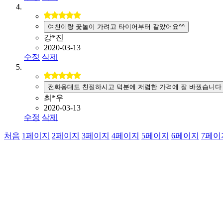
여친이랑 꽃놀이 가려고 타이어부터 갈았어요^^
강*진
2020-03-13
수정
삭제
전화응대도 친절하시고 덕분에 저렴한 가격에 잘 바꿨습니다
최*우
2020-03-13
수정
삭제
처음
1
페이지
2
페이지
3
페이지
4
페이지
5
페이지
6
페이지
7
페이