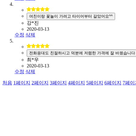
여친이랑 꽃놀이 가려고 타이어부터 갈았어요^^
강*진
2020-03-13
수정
삭제
전화응대도 친절하시고 덕분에 저렴한 가격에 잘 바꿨습니다
최*우
2020-03-13
수정
삭제
처음
1
페이지
2
페이지
3
페이지
4
페이지
5
페이지
6
페이지
7
페이