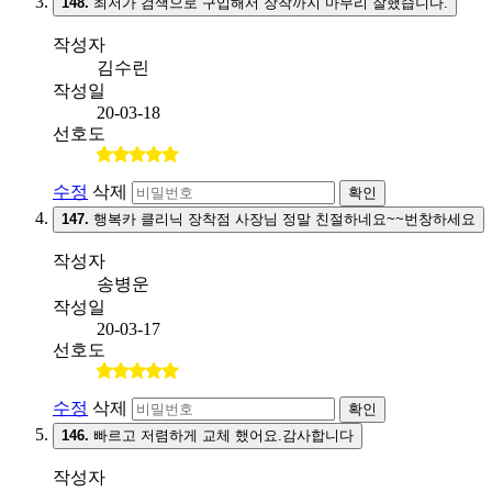
148.
최저가 검색으로 구입해서 장착까지 마무리 잘했습니다.
작성자
김수린
작성일
20-03-18
선호도
수정
삭제
확인
147.
행복카 클리닉 장착점 사장님 정말 친절하네요~~번창하세요
작성자
송병운
작성일
20-03-17
선호도
수정
삭제
확인
146.
빠르고 저렴하게 교체 했어요.감사합니다
작성자