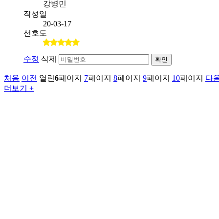
강병민
작성일
20-03-17
선호도
수정
삭제
확인
처음
이전
열린
6
페이지
7
페이지
8
페이지
9
페이지
10
페이지
다
더보기 +