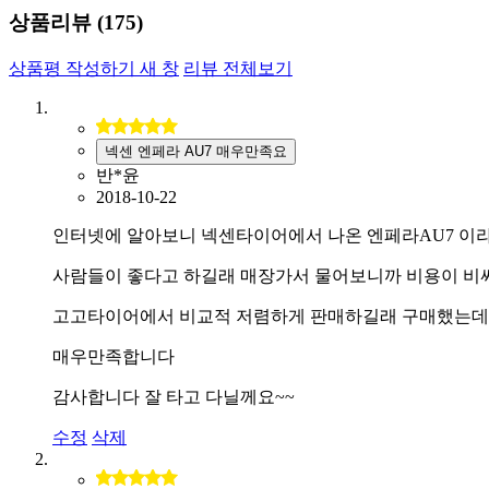
상품리뷰 (
175
)
상품평 작성하기
새 창
리뷰 전체보기
넥센 엔페라 AU7 매우만족요
반*윤
2018-10-22
인터넷에 알아보니 넥센타이어에서 나온 엔페라AU7 이
사람들이 좋다고 하길래 매장가서 물어보니까 비용이 비
고고타이어에서 비교적 저렴하게 판매하길래 구매했는데
매우만족합니다
감사합니다 잘 타고 다닐께요~~
수정
삭제